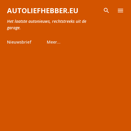
Doorgaan naar hoofdcontent
AUTOLIEFHEBBER.EU
Het laatste autonieuws, rechtstreeks uit de
garage.
Nieuwsbrief
Meer…