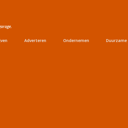
Doorgaan naar hoofdcontent
garage.
jven
Adverteren
Ondernemen
Duurzame 