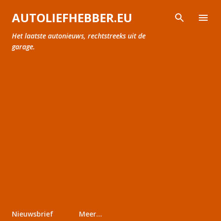
Doorgaan naar hoofdcontent
AUTOLIEFHEBBER.EU
Het laatste autonieuws, rechtstreeks uit de
garage.
Nieuwsbrief
Meer…