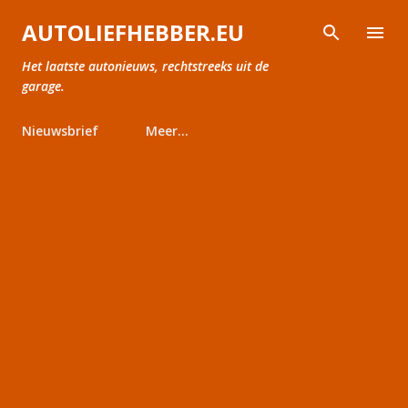
Doorgaan naar hoofdcontent
AUTOLIEFHEBBER.EU
Het laatste autonieuws, rechtstreeks uit de
garage.
Nieuwsbrief
Meer…