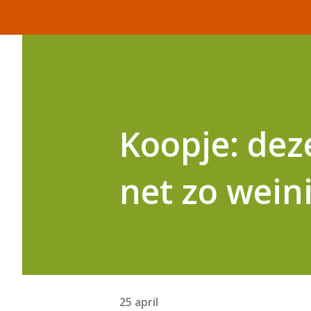
Koopje: dez
net zo wein
25 april