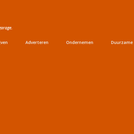
Doorgaan naar hoofdcontent
garage.
jven
Adverteren
Ondernemen
Duurzame 