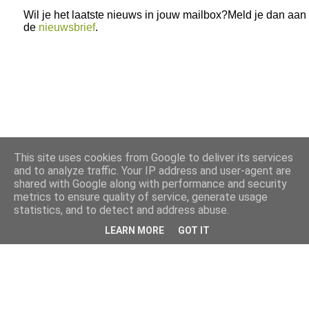
Wil je het laatste nieuws in jouw mailbox?Meld je dan aan
de
nieuwsbrief
.
This site uses cookies from Google to deliver its services
and to analyze traffic. Your IP address and user-agent are
shared with Google along with performance and security
metrics to ensure quality of service, generate usage
statistics, and to detect and address abuse.
LEARN MORE
GOT IT