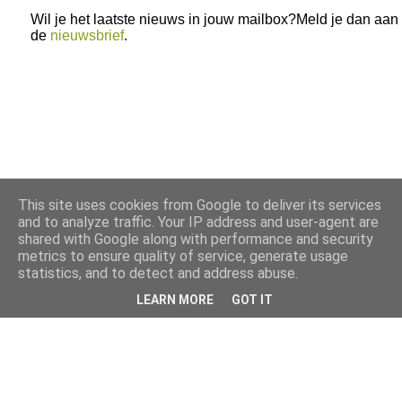
Wil je het laatste nieuws in jouw mailbox?Meld je dan aan
de
nieuwsbrief
.
This site uses cookies from Google to deliver its services
and to analyze traffic. Your IP address and user-agent are
shared with Google along with performance and security
metrics to ensure quality of service, generate usage
statistics, and to detect and address abuse.
LEARN MORE
GOT IT