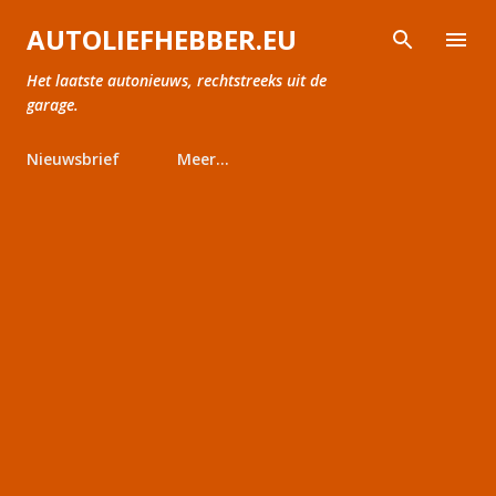
Doorgaan naar hoofdcontent
AUTOLIEFHEBBER.EU
Het laatste autonieuws, rechtstreeks uit de
garage.
Nieuwsbrief
Meer…