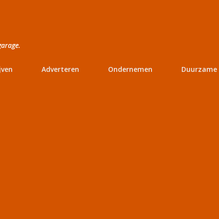
Doorgaan naar hoofdcontent
garage.
jven
Adverteren
Ondernemen
Duurzame 