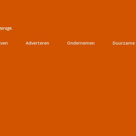
Doorgaan naar hoofdcontent
garage.
jven
Adverteren
Ondernemen
Duurzame 