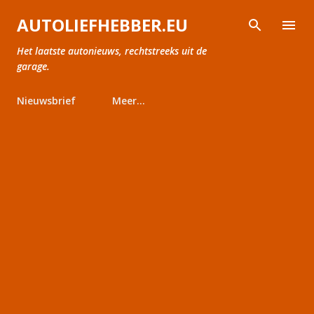
Doorgaan naar hoofdcontent
AUTOLIEFHEBBER.EU
Het laatste autonieuws, rechtstreeks uit de
garage.
Nieuwsbrief
Meer…