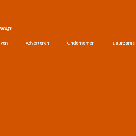
Doorgaan naar hoofdcontent
garage.
jven
Adverteren
Ondernemen
Duurzame 