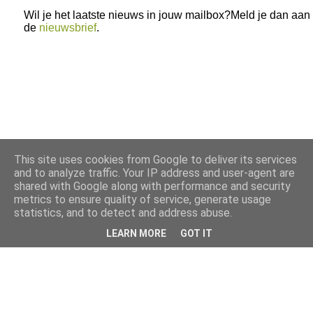
Wil je het laatste nieuws in jouw mailbox?Meld je dan aan
de
nieuwsbrief
.
This site uses cookies from Google to deliver its services
and to analyze traffic. Your IP address and user-agent are
shared with Google along with performance and security
metrics to ensure quality of service, generate usage
statistics, and to detect and address abuse.
LEARN MORE
GOT IT