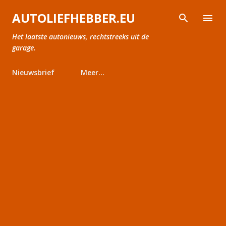
Doorgaan naar hoofdcontent
AUTOLIEFHEBBER.EU
Het laatste autonieuws, rechtstreeks uit de
garage.
Nieuwsbrief
Meer…