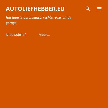
Doorgaan naar hoofdcontent
AUTOLIEFHEBBER.EU
Het laatste autonieuws, rechtstreeks uit de
garage.
Nieuwsbrief
Meer…