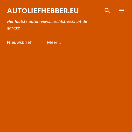
Doorgaan naar hoofdcontent
AUTOLIEFHEBBER.EU
Het laatste autonieuws, rechtstreeks uit de
garage.
Nieuwsbrief
Meer…