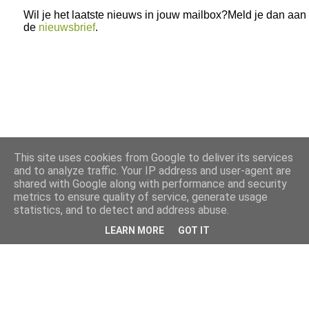
Wil je het laatste nieuws in jouw mailbox?Meld je dan aan
de
nieuwsbrief
.
This site uses cookies from Google to deliver its services
and to analyze traffic. Your IP address and user-agent are
shared with Google along with performance and security
metrics to ensure quality of service, generate usage
statistics, and to detect and address abuse.
LEARN MORE
GOT IT