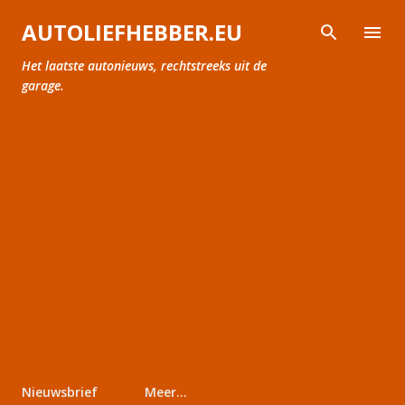
Doorgaan naar hoofdcontent
AUTOLIEFHEBBER.EU
Het laatste autonieuws, rechtstreeks uit de
garage.
Nieuwsbrief
Meer…