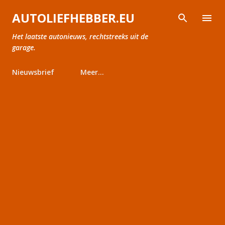
Doorgaan naar hoofdcontent
AUTOLIEFHEBBER.EU
Het laatste autonieuws, rechtstreeks uit de
garage.
Nieuwsbrief
Meer…