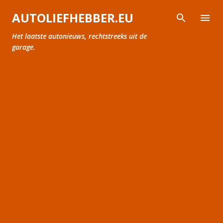
Doorgaan naar hoofdcontent
AUTOLIEFHEBBER.EU
Het laatste autonieuws, rechtstreeks uit de
garage.