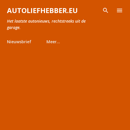
Doorgaan naar hoofdcontent
AUTOLIEFHEBBER.EU
Het laatste autonieuws, rechtstreeks uit de
garage.
Nieuwsbrief
Meer…