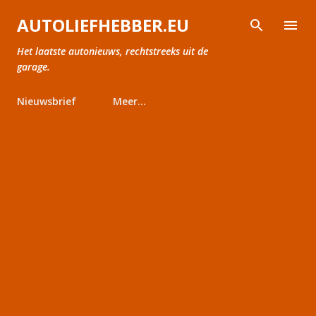
Doorgaan naar hoofdcontent
AUTOLIEFHEBBER.EU
Het laatste autonieuws, rechtstreeks uit de
garage.
Nieuwsbrief
Meer…