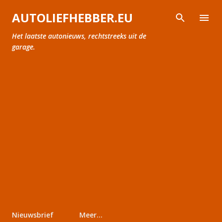
Doorgaan naar hoofdcontent
AUTOLIEFHEBBER.EU
Het laatste autonieuws, rechtstreeks uit de
garage.
Nieuwsbrief
Meer…