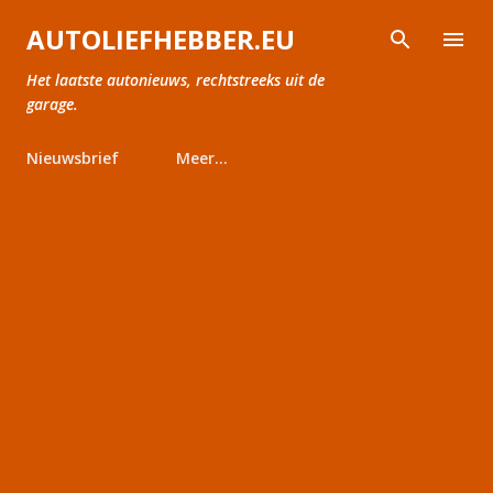
Doorgaan naar hoofdcontent
AUTOLIEFHEBBER.EU
Het laatste autonieuws, rechtstreeks uit de
garage.
Nieuwsbrief
Meer…