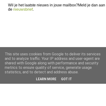
Wil je het laatste nieuws in jouw mailbox?Meld je dan aan
de
nieuwsbrief
.
This site uses cookies from Google to deliver its services
and to analyze traffic. Your IP address and user-agent are
shared with Google along with performance and security
metrics to ensure quality of service, generate usage
statistics, and to detect and address abuse.
LEARN MORE
GOT IT