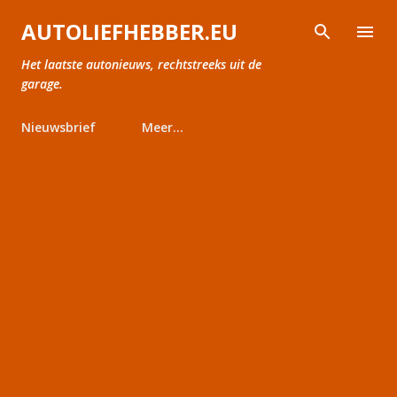
Doorgaan naar hoofdcontent
AUTOLIEFHEBBER.EU
Het laatste autonieuws, rechtstreeks uit de
garage.
Nieuwsbrief
Meer…