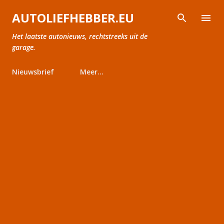
Doorgaan naar hoofdcontent
AUTOLIEFHEBBER.EU
Het laatste autonieuws, rechtstreeks uit de
garage.
Nieuwsbrief
Meer…