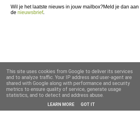
Wil je het laatste nieuws in jouw mailbox?Meld je dan aan
de
nieuwsbrief
.
This site uses cookies from Google to deliver its services
and to analyze traffic. Your IP address and user-agent are
shared with Google along with performance and security
metrics to ensure quality of service, generate usage
statistics, and to detect and address abuse.
LEARN MORE
GOT IT