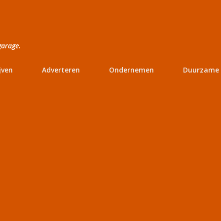
Doorgaan naar hoofdcontent
garage.
jven
Adverteren
Ondernemen
Duurzame 