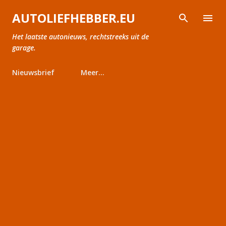
Doorgaan naar hoofdcontent
AUTOLIEFHEBBER.EU
Het laatste autonieuws, rechtstreeks uit de
garage.
Nieuwsbrief
Meer…