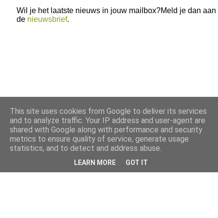
Wil je het laatste nieuws in jouw mailbox?Meld je dan aan
de
nieuwsbrief
.
This site uses cookies from Google to deliver its services
and to analyze traffic. Your IP address and user-agent are
shared with Google along with performance and security
metrics to ensure quality of service, generate usage
statistics, and to detect and address abuse.
LEARN MORE
GOT IT