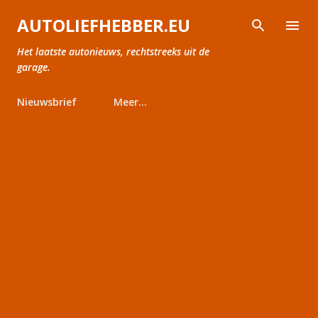
Doorgaan naar hoofdcontent
AUTOLIEFHEBBER.EU
Het laatste autonieuws, rechtstreeks uit de
garage.
Nieuwsbrief
Meer…