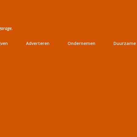
Doorgaan naar hoofdcontent
garage.
jven
Adverteren
Ondernemen
Duurzame 