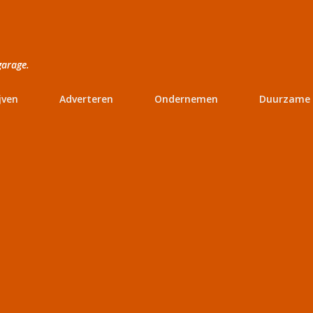
Doorgaan naar hoofdcontent
garage.
jven
Adverteren
Ondernemen
Duurzame 