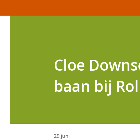
Cloe Downse
baan bij Ro
29 juni