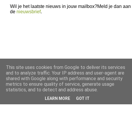
Wil je het laatste nieuws in jouw mailbox?Meld je dan aan
de
nieuwsbrief
.
This site uses cookies from Google to deliver its services
and to analyze traffic. Your IP address and user-agent are
shared with Google along with performance and security
metrics to ensure quality of service, generate usage
statistics, and to detect and address abuse.
LEARN MORE
GOT IT