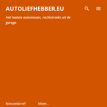
Doorgaan naar hoofdcontent
AUTOLIEFHEBBER.EU
Het laatste autonieuws, rechtstreeks uit de
garage.
Nieuwsbrief
Meer…