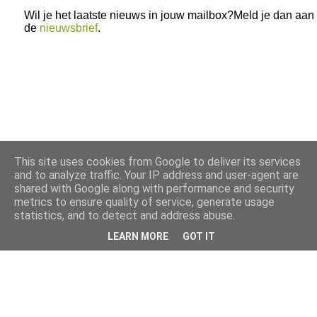
Wil je het laatste nieuws in jouw mailbox?Meld je dan aan
de
nieuwsbrief
.
This site uses cookies from Google to deliver its services
and to analyze traffic. Your IP address and user-agent are
shared with Google along with performance and security
metrics to ensure quality of service, generate usage
statistics, and to detect and address abuse.
LEARN MORE
GOT IT