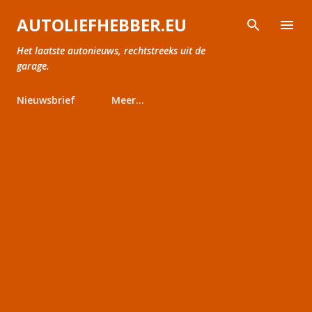
Doorgaan naar hoofdcontent
AUTOLIEFHEBBER.EU
Het laatste autonieuws, rechtstreeks uit de
garage.
Nieuwsbrief
Meer…