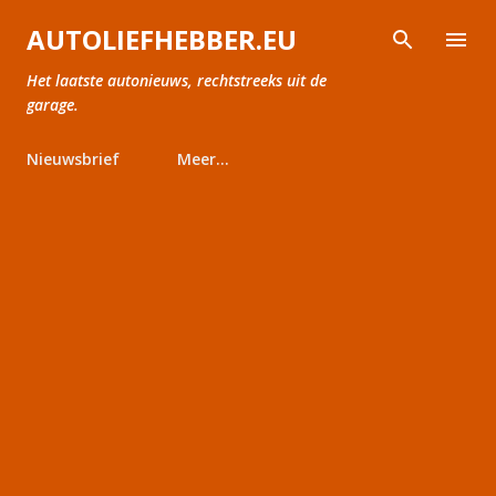
Doorgaan naar hoofdcontent
AUTOLIEFHEBBER.EU
Het laatste autonieuws, rechtstreeks uit de
garage.
Nieuwsbrief
Meer…