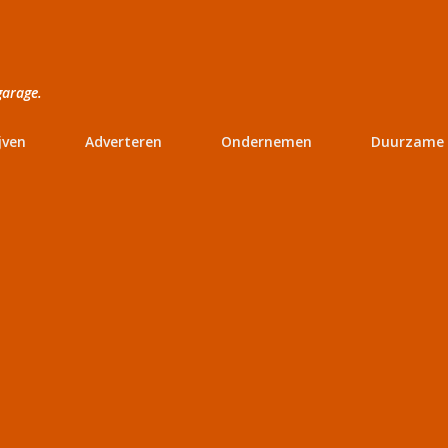
Doorgaan naar hoofdcontent
garage.
jven
Adverteren
Ondernemen
Duurzame 