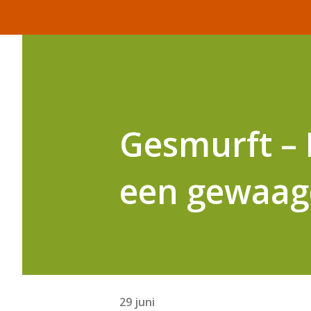
Gesmurft – 
een gewaag
29 juni