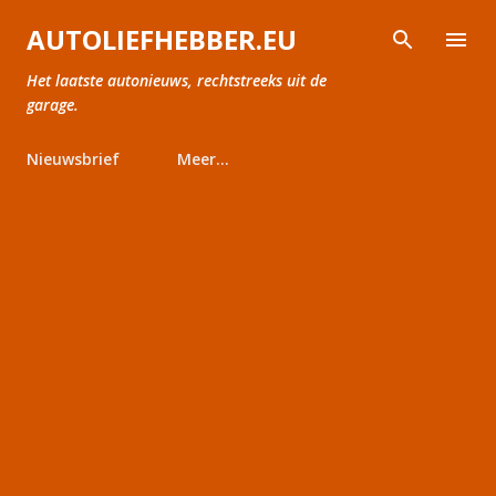
Doorgaan naar hoofdcontent
AUTOLIEFHEBBER.EU
Het laatste autonieuws, rechtstreeks uit de
garage.
Nieuwsbrief
Meer…