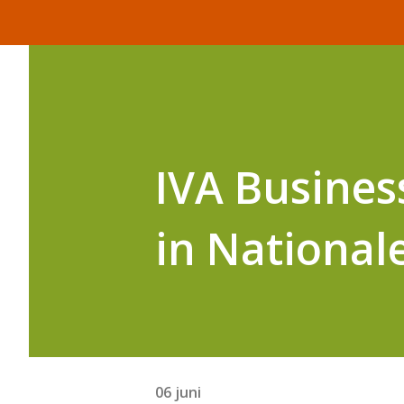
IVA Busines
in National
06 juni