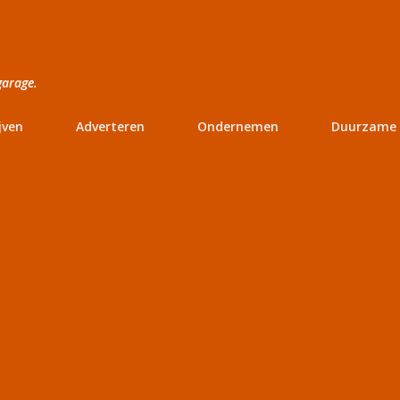
Doorgaan naar hoofdcontent
garage.
jven
Adverteren
Ondernemen
Duurzame 