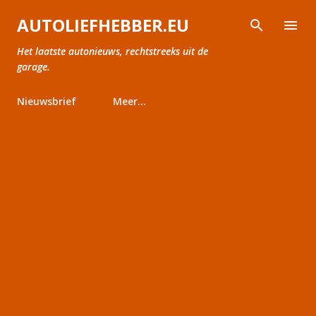
Doorgaan naar hoofdcontent
AUTOLIEFHEBBER.EU
Het laatste autonieuws, rechtstreeks uit de
garage.
Nieuwsbrief
Meer…