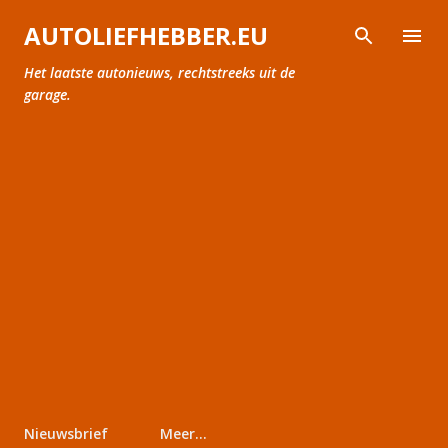
Doorgaan naar hoofdcontent
AUTOLIEFHEBBER.EU
Het laatste autonieuws, rechtstreeks uit de
garage.
Nieuwsbrief
Meer…