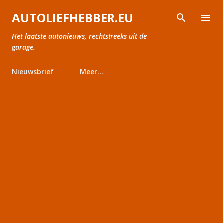
Doorgaan naar hoofdcontent
AUTOLIEFHEBBER.EU
Het laatste autonieuws, rechtstreeks uit de
garage.
Nieuwsbrief
Meer…