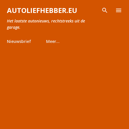
Doorgaan naar hoofdcontent
AUTOLIEFHEBBER.EU
Het laatste autonieuws, rechtstreeks uit de
garage.
Nieuwsbrief
Meer…