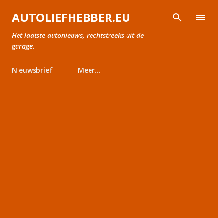
Doorgaan naar hoofdcontent
AUTOLIEFHEBBER.EU
Het laatste autonieuws, rechtstreeks uit de
garage.
Nieuwsbrief
Meer…