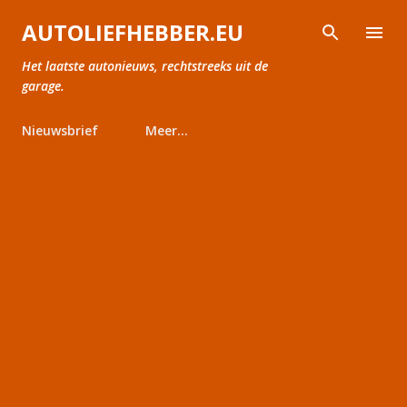
Doorgaan naar hoofdcontent
AUTOLIEFHEBBER.EU
Het laatste autonieuws, rechtstreeks uit de
garage.
Nieuwsbrief
Meer…