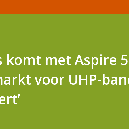
s komt met Aspire 5
markt voor UHP-ba
ert’