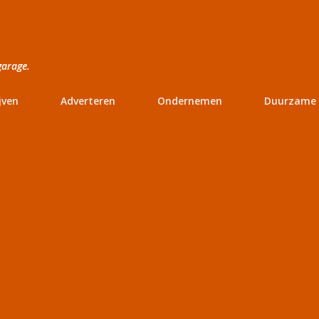
Doorgaan naar hoofdcontent
garage.
jven
Adverteren
Ondernemen
Duurzame 