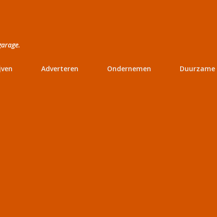
Doorgaan naar hoofdcontent
garage.
jven
Adverteren
Ondernemen
Duurzame 