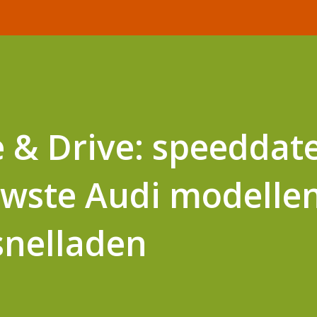
 & Drive: speeddat
uwste Audi modelle
 snelladen