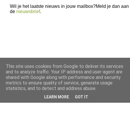
Wil je het laatste nieuws in jouw mailbox?Meld je dan aan
de
nieuwsbrief
.
This site uses cookies from Google to deliver its services
and to analyze traffic. Your IP address and user-agent are
shared with Google along with performance and security
metrics to ensure quality of service, generate usage
statistics, and to detect and address abuse.
LEARN MORE
GOT IT