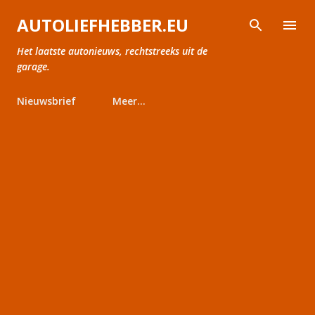
Doorgaan naar hoofdcontent
AUTOLIEFHEBBER.EU
Het laatste autonieuws, rechtstreeks uit de
garage.
Nieuwsbrief
Meer…