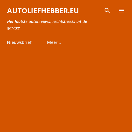
Doorgaan naar hoofdcontent
AUTOLIEFHEBBER.EU
Het laatste autonieuws, rechtstreeks uit de
garage.
Nieuwsbrief
Meer…