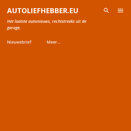
Doorgaan naar hoofdcontent
AUTOLIEFHEBBER.EU
Het laatste autonieuws, rechtstreeks uit de
garage.
Nieuwsbrief
Meer…