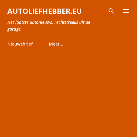
Doorgaan naar hoofdcontent
AUTOLIEFHEBBER.EU
Het laatste autonieuws, rechtstreeks uit de
garage.
Nieuwsbrief
Meer…