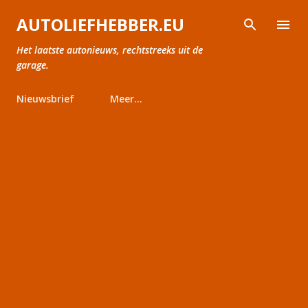
Doorgaan naar hoofdcontent
AUTOLIEFHEBBER.EU
Het laatste autonieuws, rechtstreeks uit de
garage.
Nieuwsbrief
Meer…