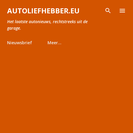
Doorgaan naar hoofdcontent
AUTOLIEFHEBBER.EU
Het laatste autonieuws, rechtstreeks uit de
garage.
Nieuwsbrief
Meer…