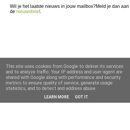
Wil je het laatste nieuws in jouw mailbox?Meld je dan aan
de
nieuwsbrief
.
This site uses cookies from Google to deliver its services
and to analyze traffic. Your IP address and user-agent are
shared with Google along with performance and security
metrics to ensure quality of service, generate usage
statistics, and to detect and address abuse.
LEARN MORE
GOT IT