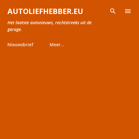
Doorgaan naar hoofdcontent
AUTOLIEFHEBBER.EU
Het laatste autonieuws, rechtstreeks uit de
garage.
Nieuwsbrief
Meer…